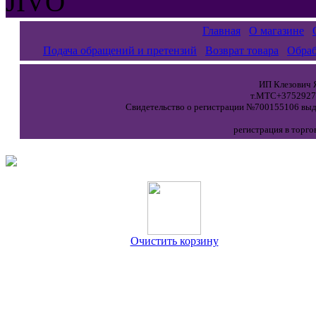
JIVO
Главная
О магазине
Подача обращений и претензий
Возврат товара
Обраб
ИП Клезович Я
т.МТС+37529271
Свидетельство о регистрации №700155106 выда
регистрация в торго
Очистить корзину