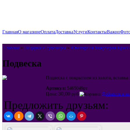
Главная
О магазине
Оплата
Доставка
Услуги
Контакты
Важно
Фото
Главная
»
Подарки и сувениры
»
Ювелирная бижутерия Красн
Подвеска
Подвеска с покрытием из золота, вставка 
Артикул:
5465049рт
30,00
Цена:
руб
Добавить в к
Предложить друзьям: