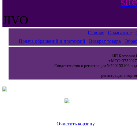
sit
JIVO
Главная
О магазине
Подача обращений и претензий
Возврат товара
Обраб
ИП Клезович Я
т.МТС+37529271
Свидетельство о регистрации №700155106 выда
регистрация в торго
Очистить корзину