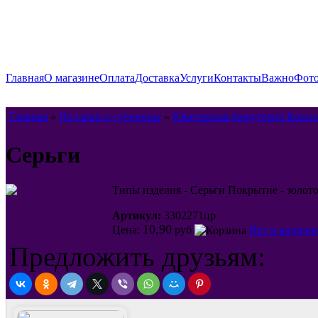
Главная
О магазине
Оплата
Доставка
Услуги
Контакты
Важно
Фото
Главная
»
Подарки и сувениры
»
Ювелирная бижутерия Красн
Серьги
Типы изделия - Серьги Покрытие - золот
Артикул:
3302271цр
10,90
Цена:
руб
Нет в наличи
Предложить друзьям: