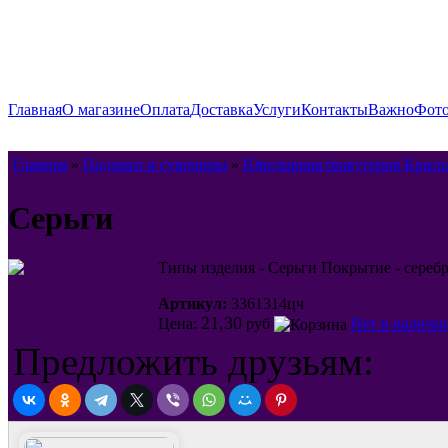
Главная
О магазине
Оплата
Доставка
Услуги
Контакты
Важно
Фото
Главная
»
Подарки и сувениры
»
Ювелирная бижутерия Красн
Серьги
Типы изделия - Серьги Покрытие - серебр
Артикул:
3361314цч
21,30
Цена:
руб
Нет в наличи
Предложить друзьям: