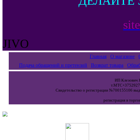
ДЕЛАЙТЕ 
sit
JIVO
Главная
О магазине
Подача обращений и претензий
Возврат товара
Обраб
ИП Клезович Я
т.МТС+37529271
Свидетельство о регистрации №700155106 выда
регистрация в торго