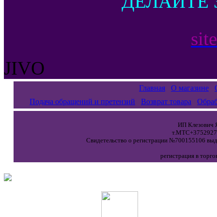
ДЕЛАЙТЕ 
sit
JIVO
Главная
О магазине
Подача обращений и претензий
Возврат товара
Обраб
ИП Клезович Я
т.МТС+37529271
Свидетельство о регистрации №700155106 выда
регистрация в торго