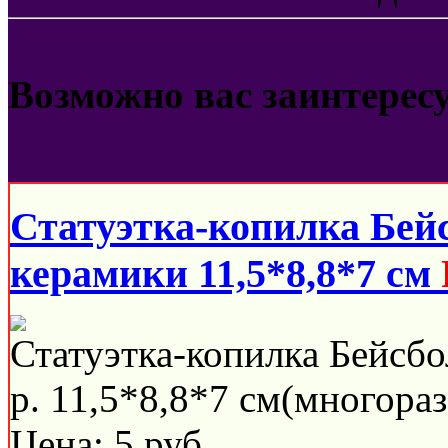
Возможно вас заинтерес
Статуэтка-копилка Бей
керамики 11,5*8,8*7 см
Статуэтка-копилка Бейсбо
р. 11,5*8,8*7 см(многораз
Цена:
5
руб.