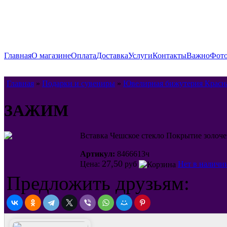
Главная
О магазине
Оплата
Доставка
Услуги
Контакты
Важно
Фото
Главная
»
Подарки и сувениры
»
Ювелирная бижутерия Красн
ЗАЖИМ
Вставка Чешское стекло Покрытие золоч
Артикул:
8466613ч
27,50
Цена:
руб
Нет в наличи
Предложить друзьям: