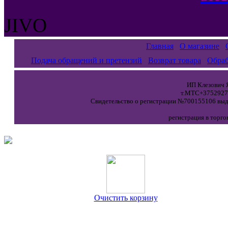
JIVO
Главная
О магазине
Подача обращений и претензий
Возврат товара
Обраб
ИП Клезович Я
т.МТС+37529271
Свидетельство о регистрации №700155106 выда
регистрация в торго
Очистить корзину