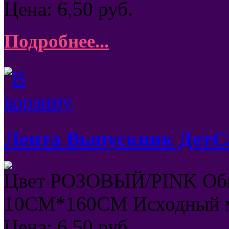
Цена:
6,50
руб.
Подробнее...
Лента Выпускник ДетСа
Цвет РОЗОВЫЙ/PINK Об
10СМ*160СМ Исходный м
Цена:
6,50
руб.