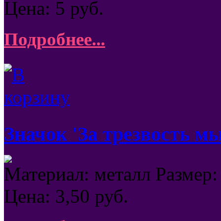
Цена:
5
руб.
Подробнее...
Значок 'За трезвость мы
Материал: металл Размер:
Цена:
3,50
руб.