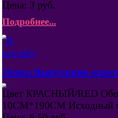
Цена:
3
руб.
Подробнее...
Лента Выпускник крас
Цвет КРАСНЫЙ/RED Общ
10СМ*190СМ Исходный м
Цена:
6,50
руб.