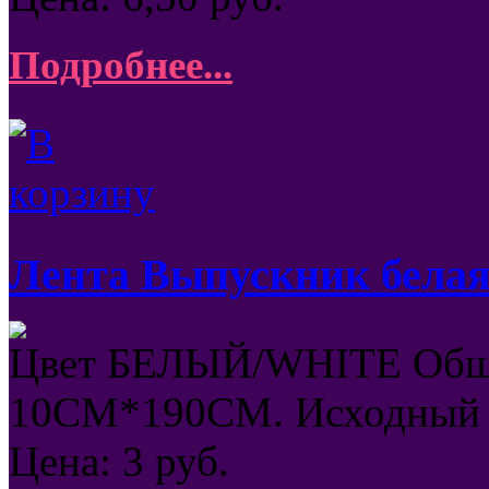
Подробнее...
Лента Выпускник бела
Цвет БЕЛЫЙ/WHITE Общ
10СМ*190СМ. Исходный 
Цена:
3
руб.