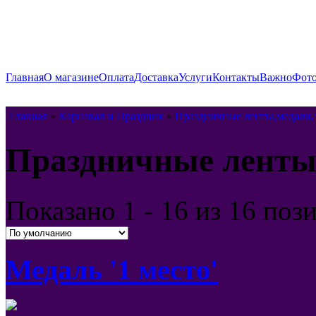
Главная
О магазине
Оплата
Доставка
Услуги
Контакты
Важно
Фото
Главная
»
Карнавал и Праздник
»
Праздничные ленты,медали,
Праздничные ленты
Показано
1 - 16 из 16
поз
Медаль '1 место'