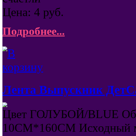
Цена:
4
руб.
Подробнее...
Лента Выпускник ДетСа
Цвет ГОЛУБОЙ/BLUE Об
10СМ*160СМ Исходный м