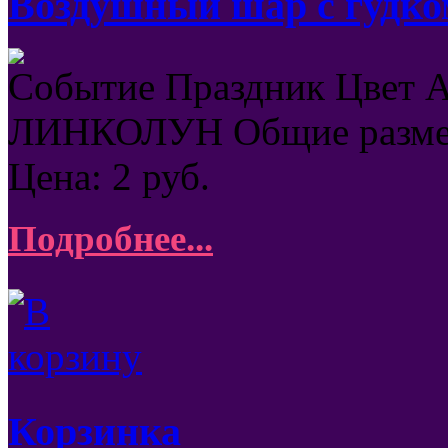
Воздушный шар с гудко
Событие Праздник Цвет 
ЛИНКОЛУН Общие разм
Цена:
2
руб.
Подробнее...
Корзинка