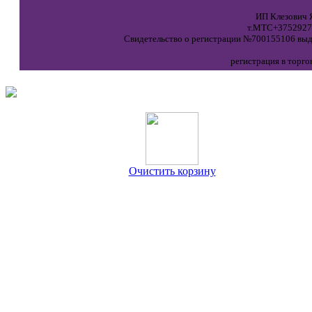
ИП Клезович Я
т.МТС+37529271
Свидетельство о регистрации №700155106 выда
регистрация в торго
Очистить корзину