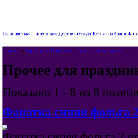
Главная
О магазине
Оплата
Доставка
Услуги
Контакты
Важно
Фото
Главная
»
Карнавал и Праздник
»
Прочее для праздников
»
Прочее для праздни
Показано
1 - 8 из 8
позиц
Фанатка синяя фольга 
Фанатка синяя фольга 2 ш