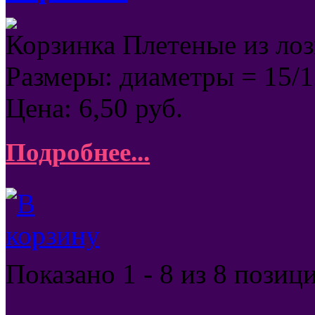
Корзинка Плетеные из ло
Размеры: диаметры = 15/
Цена:
6,50
руб.
Подробнее...
Показано
1 - 8 из 8
позиц