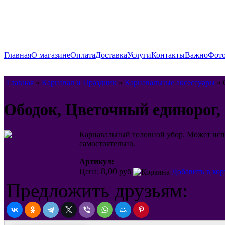
Главная
О магазине
Оплата
Доставка
Услуги
Контакты
Важно
Фото
Главная
»
Карнавал и Праздник
»
Карнавальные аксессуары
» 
Ободок, Цветочный единорог, 
Карнавальный головной убор. Может испо
самостоятельно.
Артикул:
8,00
Цена:
руб
Добавить в кор
Предложить друзьям: