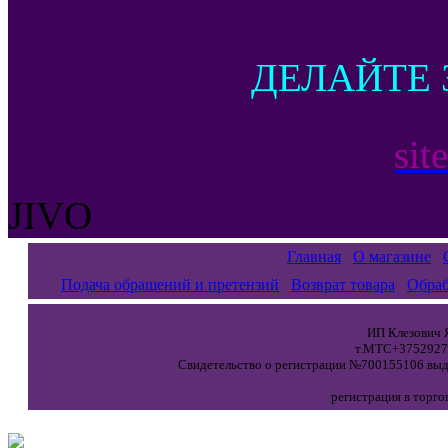
ДЕЛАЙТЕ 
sit
JIVO
Главная
О магазине
Подача обращений и претензий
Возврат товара
Обраб
ИП Клезович Я
т.МТС+37529271
Свидетельство о регистрации №700155106 выда
регистрация в торго