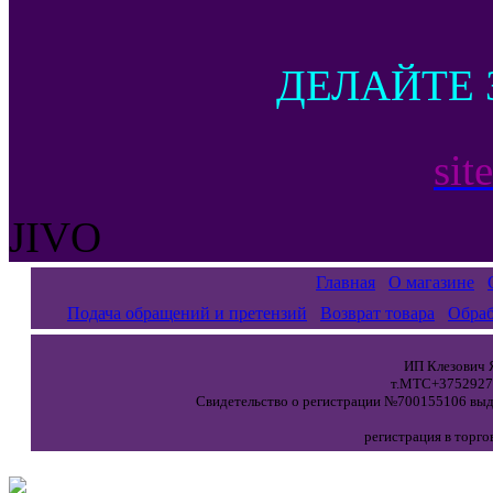
ДЕЛАЙТЕ 
sit
JIVO
Главная
О магазине
Подача обращений и претензий
Возврат товара
Обраб
ИП Клезович Я
т.МТС+37529271
Свидетельство о регистрации №700155106 выда
регистрация в торго