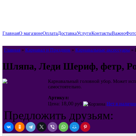
Главная
О магазине
Оплата
Доставка
Услуги
Контакты
Важно
Фото
Главная
»
Карнавал и Праздник
»
Карнавальные аксессуары
» 
Шляпа, Леди Шериф, фетр, Р
Карнавальный головной убор. Может испо
самостоятельно.
Артикул:
18,00
Цена:
руб
Нет в наличи
Предложить друзьям: