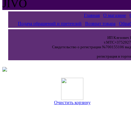
JIVO
Главная
О магазине
Подача обращений и претензий
Возврат товара
Обраб
ИП Клезович Я
т.МТС+37529271
Свидетельство о регистрации №700155106 выда
регистрация в торго
Очистить корзину