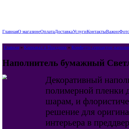
Главная
О магазине
Оплата
Доставка
Услуги
Контакты
Важно
Фото
Главная
»
Карнавал и Праздник
»
Конфетти,серпантин,наполн
Наполнитель бумажный Светло
Декоративный наполн
полимерной пленки 
шарам, и флористич
решение для оригин
интерьера в преддве