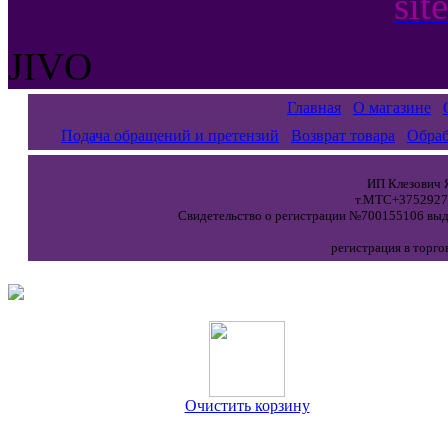
sit
JIVO
Главная
О магазине
Подача обращений и претензий
Возврат товара
Обраб
ИП Клезович Я
т.МТС+37529271
Свидетельство о регистрации №700155106 выда
регистрация в торго
Очистить корзину