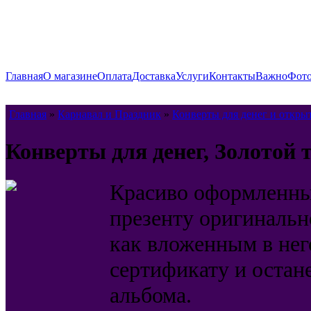
Главная
О магазине
Оплата
Доставка
Услуги
Контакты
Важно
Фото
Главная
»
Карнавал и Праздник
»
Конверты для денег и откры
Конверты для денег, Золотой 
Красиво оформленны
презенту оригинальн
как вложенным в нег
сертификату и остан
альбома.