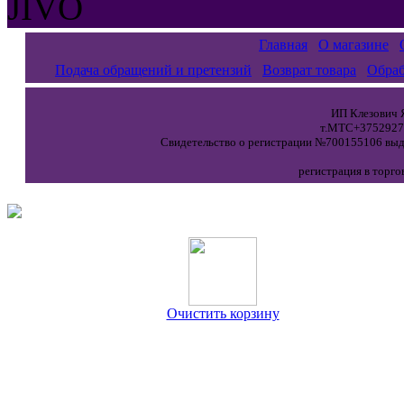
JIVO
Главная
О магазине
Подача обращений и претензий
Возврат товара
Обраб
ИП Клезович Я
т.МТС+37529271
Свидетельство о регистрации №700155106 выда
регистрация в торго
Очистить корзину