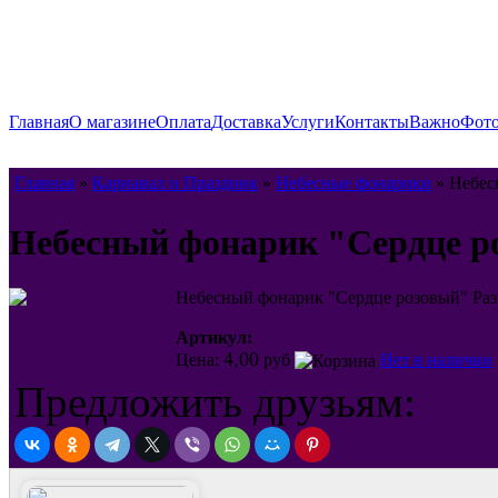
Главная
О магазине
Оплата
Доставка
Услуги
Контакты
Важно
Фото
Главная
»
Карнавал и Праздник
»
Небесные фонарики
» Небес
Небесный фонарик "Сердце р
Небесный фонарик "Сердце розовый" Раз
Артикул:
4,00
Цена:
руб
Нет в наличии
Предложить друзьям: