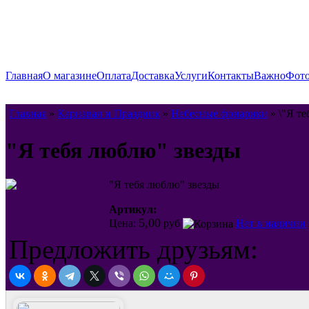
Главная
О магазине
Оплата
Доставка
Услуги
Контакты
Важно
Фото
Главная
»
Карнавал и Праздник
»
Небесные фонарики
» \"Я те
"Я тебя люблю" звезды
"Я тебя люблю" звезды
Артикул:
5,00
Цена:
руб
Нет в наличии
Предложить друзьям: