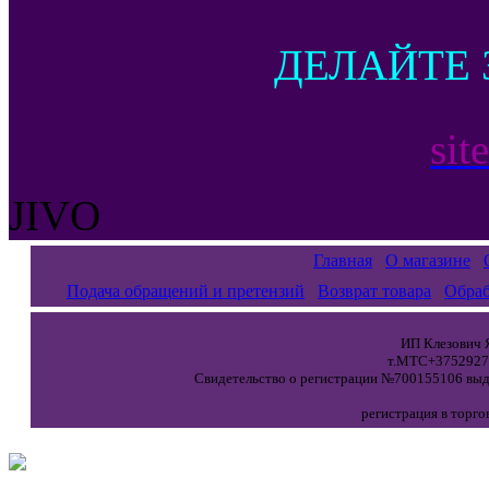
ДЕЛАЙТЕ 
sit
JIVO
Главная
О магазине
Подача обращений и претензий
Возврат товара
Обраб
ИП Клезович Я
т.МТС+37529271
Свидетельство о регистрации №700155106 выда
регистрация в торго