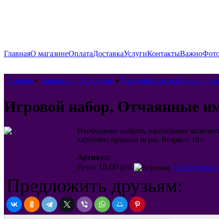
Главная
О магазине
Оплата
Доставка
Услуги
Контакты
Важно
Фото
Главная
»
Карнавал и Праздник
»
Праздничные наборы и игры
Игровой набор, Отчаянные им
Необходимо набрать наибольшее количеств
карточек; правила игры. Возраст: 18+
Артикул:
10,00
Цена:
руб
Добавить в к
Предложить друзьям: