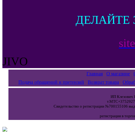
ДЕЛАЙТЕ 
sit
JIVO
Главная
О магазине
Подача обращений и претензий
Возврат товара
Обраб
ИП Клезович Я
т.МТС+37529271
Свидетельство о регистрации №700155106 выда
регистрация в торго