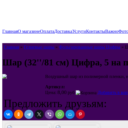
Главная
О магазине
Оплата
Доставка
Услуги
Контакты
Важно
Фото
Главная
»
Гелиевые шары
»
Фольгированные шары Цифры
» Ш
Шар (32''/81 см) Цифра, 5 на 
Воздушный шар из полимерной пленки, над
Артикул:
8,00
Цена:
руб
Добавить в кор
Предложить друзьям: