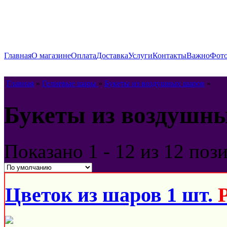
Главная
О магазине
Оплата
Доставка
Услуги
Контакты
Важно
Фото
Главная
»
Гелиевые шары
»
Букеты из воздушных шаров
»
Букеты из воздушн
Показано
1 - 12 из 12
поз
Цветок из шаров 1 шт.