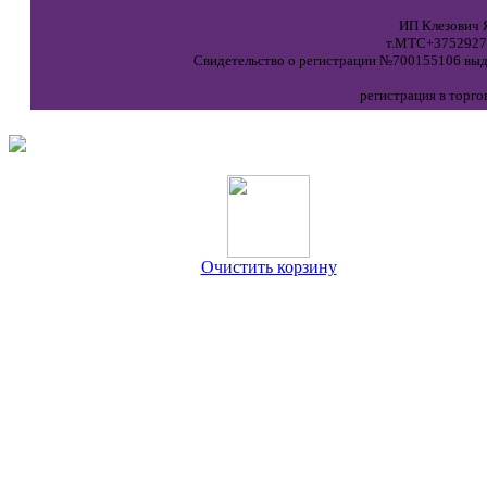
ИП Клезович Я
т.МТС+37529271
Свидетельство о регистрации №700155106 выда
регистрация в торго
Очистить корзину