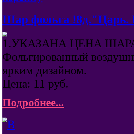
Шар фольга !8д."Царь.
1.УКАЗАНА ЦЕНА ШАРА
Фольгированный воздушны
ярким дизайном.
Цена:
11
руб.
Подробнее...