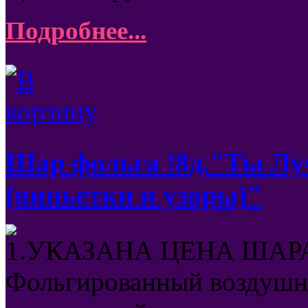
Подробнее...
Шар фольга !8д."Ты Л
(виньетки и узоры)"
1.УКАЗАНА ЦЕНА ШАРА
Фольгированный воздушны