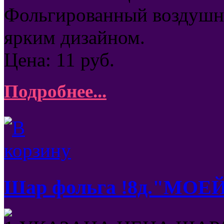
Фольгированный воздушны
ярким дизайном.
Цена:
11
руб.
Подробнее...
Шар фольга !8д."МО