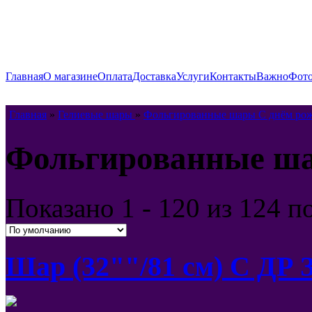
Главная
О магазине
Оплата
Доставка
Услуги
Контакты
Важно
Фото
Главная
»
Гелиевые шары
»
Фольгированные шары С днём ро
Фольгированные ша
Показано
1 - 120 из 124
п
Шар (32""/81 см) С ДР 