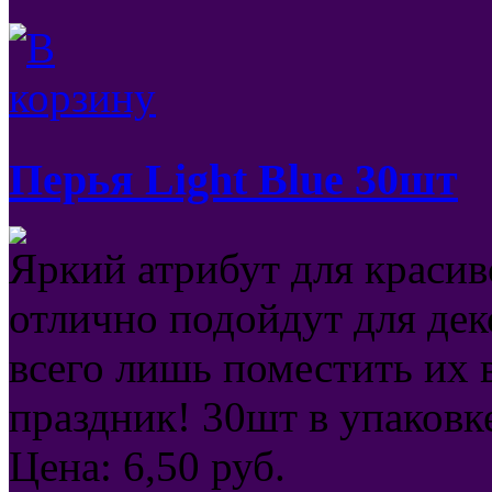
Перья Light Blue 30шт
Яркий атрибут для красив
отлично подойдут для де
всего лишь поместить их 
праздник! 30шт в упаковк
Цена:
6,50
руб.