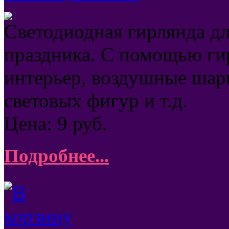
Светодиодная гирлянда д
праздника. С помощью ги
интерьер, воздушные шар
световых фигур и т.д.
Цена:
9
руб.
Подробнее...