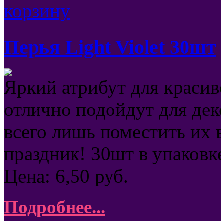
Перья Light Violet 30шт
Яркий атрибут для красив
отлично подойдут для де
всего лишь поместить их 
праздник! 30шт в упаковк
Цена:
6,50
руб.
Подробнее...