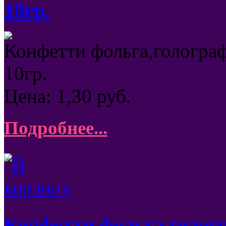
10гр.
Конфетти фольга,голографи
10гр.
Цена:
1,30
руб.
Подробнее...
Конфетти фольга,гологра