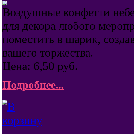
Воздушные конфетти небе
для декора любого мероп
поместить в шарик, созда
вашего торжества.
Цена:
6,50
руб.
Подробнее...