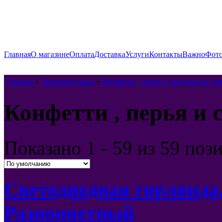
Главная
О магазине
Оплата
Доставка
Услуги
Контакты
Важно
Фото
Главная
»
Гелиевые шары
»
Конфетти , перья и светодиоды для
Конфетти , перья и 
Показано
1 - 59 из 59
поз
Светодиодная гирлянда, 
Разноцветный