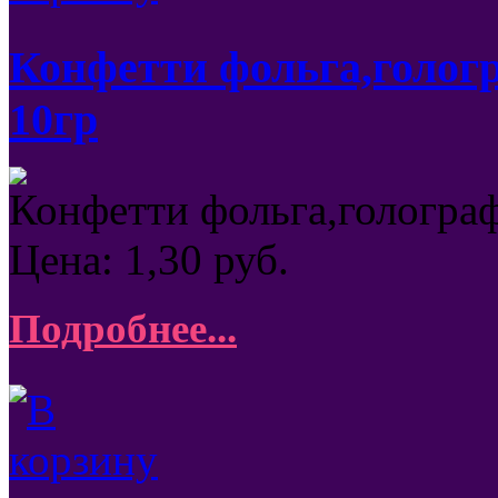
Конфетти фольга,гологр
10гр
Конфетти фольга,голограф
Цена:
1,30
руб.
Подробнее...