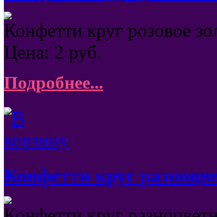
Конфетти круг розовое зо
Цена:
2
руб.
Подробнее...
Конфетти круг разноцв
Конфетти круг разноцветн