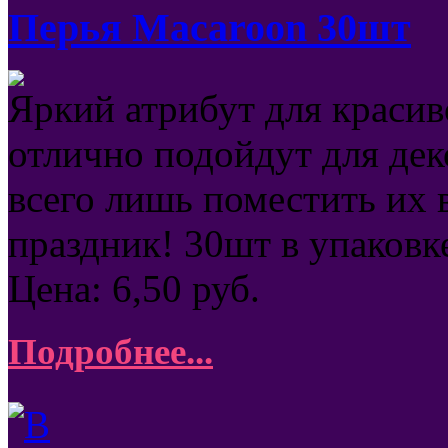
Перья Macaroon 30шт
Яркий атрибут для красив
отлично подойдут для де
всего лишь поместить их 
праздник! 30шт в упаковк
Цена:
6,50
руб.
Подробнее...