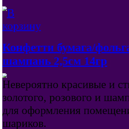
Конфетти бумага/фольга
шампань 2,5см 14гр
Невероятно красивые и с
золотого, розового и шам
для оформления помещени
шариков.