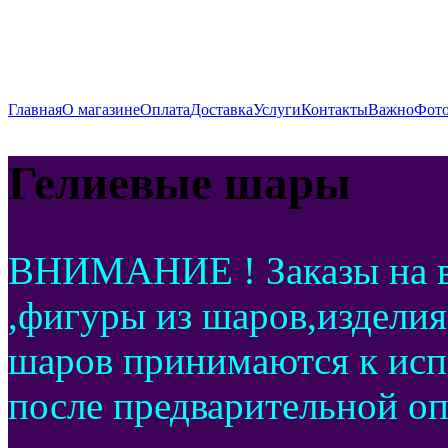
Главная
О магазине
Оплата
Доставка
Услуги
Контакты
Важно
Фото
Гелиевые шары
ВНИМАНИЕ ! Заказы на в
,фигуры из шаров,изделия
шаров принимаются к исп
после предварительной оп