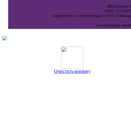
ИП Клезович Я
т.МТС+37529271
Свидетельство о регистрации №700155106 выда
регистрация в торго
Очистить корзину